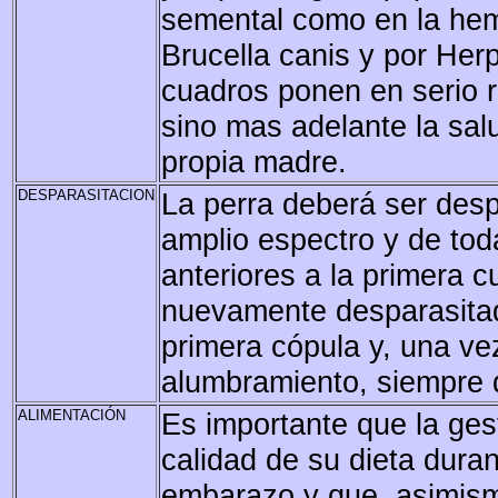
semental como en la hem
Brucella canis y por He
cuadros ponen en serio r
sino mas adelante la salu
propia madre.
DESPARASITACION
La perra deberá ser des
amplio espectro y de tod
anteriores a la primera c
nuevamente desparasitada
primera cópula y, una vez
alumbramiento, siempre q
ALIMENTACIÓN
Es importante que la ges
calidad de su dieta dura
embarazo y que, asimism