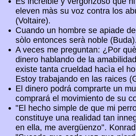
Es increible y vergonzoso que ni
eleven màs su voz contra los ab
(Voltaire).
Cuando un hombre se apiade de t
sòlo entonces serà noble (Buda)
A veces me preguntan: ¿Por què 
dinero hablando de la amabilida
existe tanta crueldad hacìa el h
Estoy trabajando en las raices (
El dinero podrá comprarte un mu
comprará el movimiento de su co
"El hecho simple de que mi perr
constituye una realidad tan inn
en ella, me avergüenzo". Konra