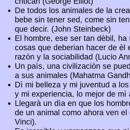
critican (George Elliot)
De todos los animales de la crea
bebe sin tener sed, come sin te
que decir. (John Steinbeck)
El hombre, ese ser tan dèbil, ha 
cosas que deberian hacer de èl e
razòn y la sociabilidad (Lucio A
Un paìs, una civilizaciòn se pued
a sus animales (Mahatma Gandhi
Dì mi belleza y mi juventud a lo
y mi experiencia, lo mejor de mì 
Llegarà un dìa en que los hombr
de un animal como ahora ven el
Vinci).