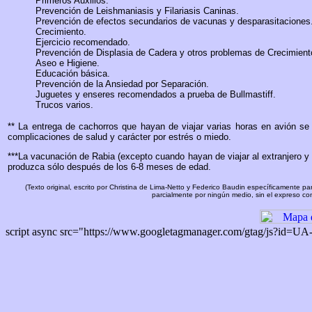
Primeros Auxilios.
Prevención de Leishmaniasis y Filariasis Caninas.
Prevención de efectos secundarios de vacunas y desparasitaciones
Crecimiento.
Ejercicio recomendado.
Prevención de Displasia de Cadera y otros problemas de Crecimient
Aseo e Higiene.
Educación básica.
Prevención de la Ansiedad por Separación.
Juguetes y enseres recomendados a prueba de Bullmastiff.
Trucos varios.
** La entrega de cachorros que hayan de viajar varias horas en avión s
complicaciones de salud y carácter por estrés o miedo.
***La vacunación de Rabia (excepto cuando hayan de viajar al extranjero y 
produzca sólo después de los 6-8 meses de edad.
(Texto original, escrito por Christina de Lima-Netto y Federico Baudin específicamente p
parcialmente por ningún medio, sin el expreso con
script async src="https://www.googletagmanager.com/gtag/js?id=U