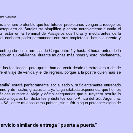
ro-Castalia
s siempre preferible que los futuros propietarios vengan a recogerlos
aeropuerto de Barajas se simplifica y acorta notablemente cuando el
on estar en la Terminal de Pasajeros dos horas y media antes de la
s el cachorro podrá permanecer con sus propietarios hasta cuarenta y
er entregado en la Terminal de Carga entre 4 y hasta 8 horas antes de la
inado en su vari-kennel durante muchas más horas y esto, obviamente,
s las facilidades para que si han de venir desde el extranjero o desde
 el viaje de venida y el de regreso, porque a la postre quien más se
stalia” estará perfectamente socializado y suficientemente entrenado
nimo y de hecho, gracias a la ya larga dilatada experiencia que hemos
icas durante el viaje y cómo asegurarles que el trayecto resulte lo
 a lugares tan distantes y distintos como África del Sur, Argentina,
o USA, entre muchos otros países, sin sufrir ningún percance digno de
vicio similar de entrega “puerta a puerta"