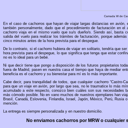
Camada W de Cast
En el caso de cachorros que hayan de viajar largas distancias en avión, e
también personalmente, dado que el procedimiento de facturación en el 
cachorro viaja en el mismo vuelo que su/s dueño/s. Siendo así, basta c
salida del vuelo para realizar los trámites de facturación, porque ademá
cinco minutos antes de la hora prevista para el despegue.
De lo contrario, si el cachorro hubiera de viajar en solitario, tendría que s
hora prevista para el despegue, lo que significa que tenga que estar conf
no es lo ideal para un bebé.
Ni que decir tiene que pongo a disposición de los futuros propietarios toda
fuera de Madrid, pasen en nuestra casa el tiempo que haya de mediar entre
beneficia es el cachorro y su bienestar para mí es lo más importante.
Cabe decir, para tranquilidad de todos, que cualquier cachorro “Castro-Ca
para que un viaje en avión, por largo que sea, no le traumatice lo más mí
acumulado a este respecto, conozco bien cuáles son sus necesidades bás
más cómodo posible. No en vano muchos de nuestros ejemplares han viajado
Brasil, Canadá, Eslovenia, Finlandia, Israel, Japón, México, Perú, Rusia 
mención.
La entrega es siempre personalizada y en nuestro domicilio.
No enviamos cachorros por MRW o cualquier ser