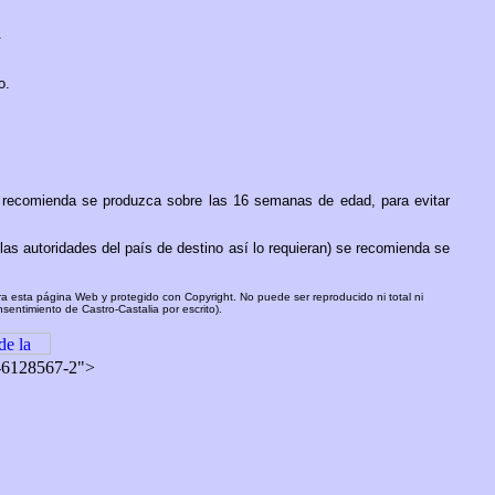
.
o.
e recomienda se produzca sobre las 16 semanas de edad, para evitar
las autoridades del país de destino así lo requieran) se recomienda se
ara esta página Web y protegido con Copyright. No puede ser reproducido ni total ni
sentimiento de Castro-Castalia por escrito).
A-6128567-2">