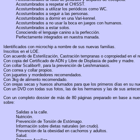
Acostumbrados a respetar el CHISST.
Acostumbrados a utilizar los periódicos como WC.
Acostumbrados a seguir a las personas.
Acostumbrados a dormir en una Vari-kennel.
Acostumbrados a no usar la boca en juegos con humanos.
Acostumbrados a estar solos.
Conociendo el lenguaje canino a la perfección.
Perfectamente integrados en nuestra manada.
Identificados con microchip a nombre de sus nuevas familias.
Inscritos en el LOE.
Con acuerdo de Esterilización, Castración tempranas o copropiedad en el r
Con copia del Certificado de ADN y Libre de Displasia de padre y madre.
Con collar Scalibor®, para la prevención de Leishmaniasis.
Con correa y collar propios.
Con juguetes y mordedores recomendados.
Con 3kg de alimento recomendado.
Con orejas secas y huesos ahumados para que los primeros días en su nu
Con un DVD con todas sus fotos, las de los hermanos y las de sus antece
Con un completo dossier de más de 80 páginas preparado en base a nuestr
sobre:
Salidas a la calle.
Nutrición.
Prevención de Torsión de Estómago.
Información sobre dietas naturales (en crudo).
Prevención de la obesidad en cachorros y adultos.
Salud.