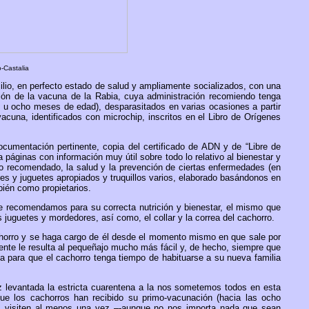
-Castalia
lio, en perfecto estado de salud y ampliamente socializados, con una
ón de la vacuna de la Rabia, cuya administración recomiendo tenga
e u ocho meses de edad), desparasitados en varias ocasiones a partir
cuna, identificados con microchip, inscritos en el Libro de Orígenes
cumentación pertinente, copia del certificado de ADN y de “Libre de
áginas con información muy útil sobre todo lo relativo al bienestar y
icio recomendado, la salud y la prevención de ciertas enfermedades (en
eres y juguetes apropiados y truquillos varios, elaborado basándonos en
bién como propietarios.
ue recomendamos para su correcta nutrición y bienestar, el mismo que
s juguetes y mordedores, así como, el collar y la correa del cachorro.
chorro y se haga cargo de él desde el momento mismo en que sale por
nte le resulta al pequeñajo mucho más fácil y, de hecho, siempre que
a para que el cachorro tenga tiempo de habituarse a su nueva familia
 levantada la estricta cuarentena a la nos sometemos todos en esta
ue los cachorros han recibido su primo-vacunación (hacia las ocho
os visiten al menos una vez –-aunque no nos importa nada que sean