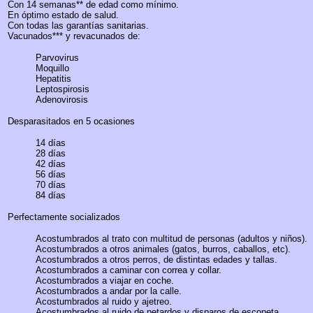
Con 14 semanas** de edad como mínimo.
En óptimo estado de salud.
Con todas las garantías sanitarias.
Vacunados*** y revacunados de:
Parvovirus
Moquillo
Hepatitis
Leptospirosis
Adenovirosis
Desparasitados en 5 ocasiones
14 días
28 días
42 días
56 días
70 días
84 días
Perfectamente socializados
Acostumbrados al trato con multitud de personas (adultos y niños).
Acostumbrados a otros animales (gatos, burros, caballos, etc).
Acostumbrados a otros perros, de distintas edades y tallas.
Acostumbrados a caminar con correa y collar.
Acostumbrados a viajar en coche.
Acostumbrados a andar por la calle.
Acostumbrados al ruido y ajetreo.
Acostumbrados al ruido de petardos y disparos de escopeta.