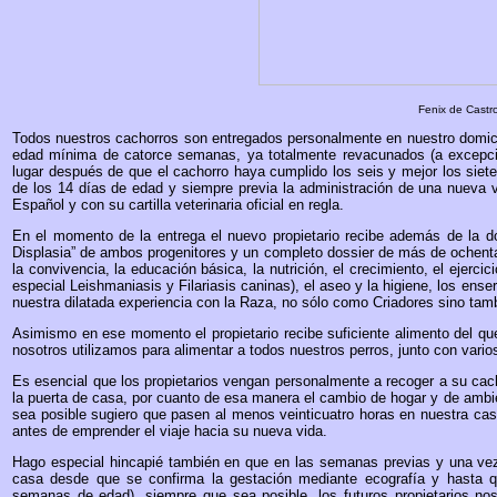
Fenix de Castro
Todos nuestros cachorros son entregados personalmente en nuestro domici
edad mínima de catorce semanas, ya totalmente revacunados (a excepci
lugar después de que el cachorro haya cumplido los seis y mejor los siet
de los 14 días de edad y siempre previa la administración de una nueva va
Español y con su cartilla veterinaria oficial en regla.
En el momento de la entrega el nuevo propietario recibe además de la do
Displasia” de ambos progenitores y un completo dossier de más de ochenta p
la convivencia, la educación básica, la nutrición, el crecimiento, el ejerc
especial Leishmaniasis y Filariasis caninas), el aseo y la higiene, los ens
nuestra dilatada experiencia con la Raza, no sólo como Criadores sino tam
Asimismo en ese momento el propietario recibe suficiente alimento del q
nosotros utilizamos para alimentar a todos nuestros perros, junto con vario
Es esencial que los propietarios vengan personalmente a recoger a su ca
la puerta de casa, por cuanto de esa manera el cambio de hogar y de ambie
sea posible sugiero que pasen al menos veinticuatro horas en nuestra cas
antes de emprender el viaje hacia su nueva vida.
Hago especial hincapié también en que en las semanas previas y una vez
casa desde que se confirma la gestación mediante ecografía y hasta q
semanas de edad), siempre que sea posible, los futuros propietarios n